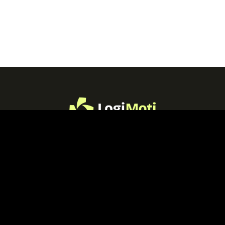
+387 65 77 78 89
+387 65
Miše
22 06 93
Stupara 18,
78000